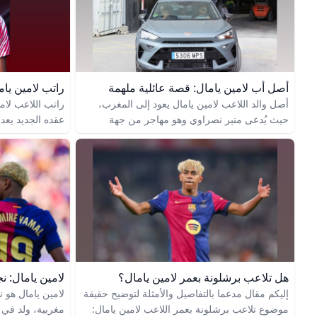
مليون يورو سنويًا، في عقد يمتد حتى عام 2031.
هذين الشخصين. ف
هذه الأرقام تعطينا فكرة عن ثقة النادي الكبيرة في
الاسمين ليصبح ل
مهاراته ومكانته كأحد أعمدة الفريق المستقبلية.
الاسم مش بس قصت
جميلة في اللغة ا
أصل أب لامين يامال: قصة عائلية ملهمة
أصل والد اللاعب لامين يامال يعود إلى المغرب،
راتب اللاعب لام
حيث يُدعى منير نصراوي وهو مهاجر من جهة
عقده الجديد يعد
المغرب إلى إسبانيا. ولدت عائلة لامين في إسبانيا
وتفاصيله تعكس ث
تحديدًا في إقليم كاتالونيا بمدينة برشلونة عام
2007، ونشأ في بيئة متعددة الثقافات تجمع بين
الأصل المغربي لأبيه والأصل الغيني الاستوائي لأمه
شيلا إيبانا. ينتمي والد لامين إلى جذور عربية قوية،
وهو جزء من عائلة مغربية الأصل استقرت في
في الموسم الأخي
إسبانيا، بينما والدته تنحدر من غينيا الاستوائية
هذه الزيادة تعك
الواقعة في غرب إفريقيا، ما أعطى لامين خلفية
المتزايد مع الفر
عائلية وثقافية متنوعة ومميزة.
خلالها 18 هدفًا وقدم 25 تمريرة حاسمة.
هل تلاعب برشلونة بعمر لامين يامال؟
إليكم مقال مدعما بالتفاصيل والأمثلة لتوضيح حقيقة
لامين يامال هو
موضوع تلاعب برشلونة بعمر اللاعب لامين يامال: