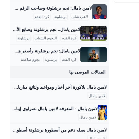
مليونًا حال تحقيق عدد
لامين يامال: نجم برشلونة وصاحب الرقم 10 الجديد لامين يامال هو واحد من ألمع النجوم الصاعدين في كرة القدم العالمية، ويلعب حاليًا في صفوف نادي برشلونة الإسباني. بدأ مسيرته الاحترافية مع الفريق الأول في موسم 2023-2024، ومنذ ذلك الحين أثبت نفسه كلاعب جناح موهوب بمهارات فنية عالية وقدرة كبيرة على صناعة الفرص وتسجيل الأهداف. خلال موسم 2023-2024، خاض 37 مباراة في الدوري الإسباني سجل خلالها 5 أهداف وقدم 10 تمريرات حاسمة، كما شارك في 10 مباريات أوروبية دون تسجيل، ليصل إجمالي مشاركاته ذلك الموسم إلى 50 مباراة مع تسجيل 7 أهداف في جميع البطولات.
والجماعي،
أبرزها الفوز بجوائز فردية كجائزة الكرة الذهبية.Jun
لاعب شاب
برشلونة
كرة القدم
لامين يامال.. نجم برشلونة وصانع الألقاب 2025 إنجازات لامين يامال في موسم 2024-2025 قدم لامين يامال موسمًا استثنائيًا مع نادي برشلونة وحدد نفسه كنجم صاعد في الكرة العالمية. فقد اختير كأفضل لاعب في العالم للموسم 2024-2025 من قبل صحيفة ماركا الإسبانية، متفوقًا على نجوم كبار مثل عثمان ديمبيلي وفيتينيا وفينيسيوس جونيور، حيث حصل على 3310 نقطة في تصويت لجنة تحكيم دولية مكونة من 133 عضوًا من صحفيين ولاعبين ومدربين سابقين. سجّل يامال 18 هدفًا وقدم 25 تمريرة حاسمة في مختلف البطولات، منها 9 أهداف و15 تمريرة حاسمة في الدوري الإسباني، و5 أهداف و4 تمريرات في دوري أبطال أوروبا، بالإضافة إلى أهداف وتمريرات حاسمة في كأس الملك وكأس السوبر الإسباني.
كرة القدم
النجوم الشباب
برشلونة
لامين يامال: نجم برشلونة وأصغر هداف في الكلاسيكو 2024 لامين يامال هو لاعب كرة قدم إسباني ناشئ أذهل المشاهدين والأخصائيين في موسم 2023-2024 بعد سلسلة من الإنجازات والأرقام القياسية التي حطمها على المستويين المحلي والدولي. في هذا الموسم، شارك يامال في 64 مباراة سجل خلالها 10 أهداف وقدم 14 تمريرة حاسمة، مما يجعله واحداً من أهم لاعبي فريق برشلونة ومنتخب إسبانيا الشاب. تم تصعيده للفريق الأول في برشلونة تحت قيادة المدرب تشافي هيرنانديز في صيف 2023 ونجح بسرعة في حجز مكانه الأساسي بفضل مهاراته في المراوغة والتمريرات الحاسمة والأهداف الحاسمة.
كرة القدم
برشلونة
نجوم صاعدة
المقالات الموصى بها
لامين يامال يلاكورة آخر أخبار ومواعيد ونتائج مباريات …لامين يامال مباريات الغدالمركز: مهاجم الرقم:41 المزيد المزيد الأسبوع4 الأسبوع3
لامين يامال
لامين يامال - المعرفة لامين يامال نصراوي إيبانا (من مواليد 13 يوليو 2007) هو لاعب كرة قدم إسباني محترف من كتالونيا يلعب في مركز جناح أيمن لنادي برشلونة الإسپاني ومنتخب إسبانيا. ويعتبر من أفضل المواهب الشابة في العالم. ولد لامين يامال في 13 يوليو 2007 في إسبلوغيس دي يوبريغات، في منطقة برشلونة الحضرية في كتالونيا، إسبانيا،5 للنادلة شيلا إيبانا ورسام البناء منير النصراوي.6 ولدت والدته في باتا بغينيا الاستوائية، ووالده ولد في العرائشبالمغرب؛ انتقلت جدته، فاطمة، أول مرة إلى إسبانيا من المغرب في عام 1988، ما جعل لامين من أصل إكواتوغيني ومغربي.
لامين يامال
لامين يامال يصله دعم من أسطورة برشلونة أسطورة برشلونة هريستو ستويتشكوف أضفى أجواء من المتعة على ما قبل مباراة بلغاريا – إسبانيا، ولعب دور المضيف للوفد الإسباني في متحفه الخاص في صوفيا، المليء نشرت بواسطة: منصور أحمد 561 زيارة شارك المقال مع الأصدقاء — ستويتشكوف يدافع عن لامين يامال أمام الانتقادات ويقدم الحل لتقنية الفيديو (VAR) … أسطورة برشلونة أضفى أجواء من المتعة على أجواء ما قبل مباراة بلغاريا – إسبانيا في متحفه الخاص في صوفيا، وأشار إلى أن النجم الكتالوني الشاب ليس مرشحاً للفوز بالكرة الذهبية هذا العام، لكنه لا يشك إطلاقاً في أنه سينتهي به الأمر إلى حمل الجائزة في المستقبل.
لامين يامال