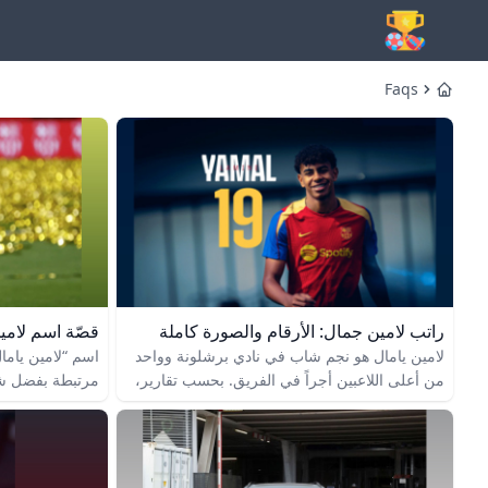
Faqs
Home
راتب لامين جمال: الأرقام والصورة كاملة
قصّة اسم لامين
لامين يامال هو نجم شاب في نادي برشلونة وواحد
اسم “لامين يام
من أعلى اللاعبين أجراً في الفريق. بحسب تقارير،
مرتبطة بفضل ش
راتبه السنوي الأساسي يبلغ حوالي 16.6 مليون
صعبة. لما كانت 
يورو، مع إمكانية حصوله على مكافآت إضافية تصل
بعد ولادته، جاء
إلى 8 ملايين يورو بناءً على أداءه في المباريات.
لمساعدة العائلة 
وهذا يعني أن راتبه الإجمالي قد يصل إلى 24.6
والامتنان، وعد 