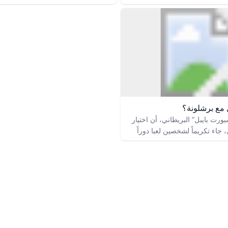
كتالونيا. بدأ مسيرته الكروية في
يورو، قابل للارتفاع إلى 20 
ا” الشهيرة التابعة لنادي برشلونة،
من المتغيرات المرتبطة بالأداء الفردي 
هو في سن الخامسة. كان يُعتبر من
ابة في الأكاديمية، حيث تميّز
1, 2025
ة في المراوغة، التمرير، وصناعة
 إلى تسديداته القوية، مما جعله
تمل لنجوم برشلونة السابقين مثل
 مع برشلونة؟
ت بايبل” البريطاني، أن اختيار
 جاء تكريماً لشخصين لعبا دوراً
 والديّ النجم الواعد مالياً، حيث
 أزمة مالية، ولم يكونا قادرين على
، ليقوم لامين ويامال، بدفع الإيجار