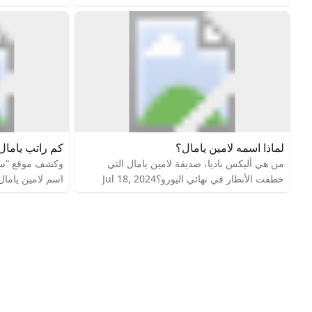
الجدل حول عمر لامين يامال أثار نجم برشلونة
يوبريغات بإقليم 
الصاعد، لامين يامال، ضجة واسعة في وسائل
أكاديمية “لا ماسي
الإعلام ووسائل التواصل الاجتماعي بسبب الشكوك
حيث التحق بها و
حول عمره الحقيقي. وفقًا للسجلات الرسمية للنادي
أبرز المواهب الش
والاتحاد الإسباني لكرة القدم، وُلد يامال في 13
بمهارات استثنائي
يوليو 2007، مما يعني أنه يبلغ من العمر 18 عامًا
الفرص، بالإضافة
في 2025. ومع ذلك، انتشرت في 2024 و2025
يُعتبر خليفة مح
مزاعم تفيد بأن عمره الحقيقي أكبر مما هو معلن،
ليونيل ميسي.
حيث يشك البعض بأنه قد يكون من مواليد 2005
وبالتالي يبلغ 20 عامًا.
لماذا اسمه لامين يامال؟
كم راتب يامال
من هي أليكس باديا، صديقة لامين يامال التي
وكشف موقع “سبور
خطفت الأنظار في نهائي اليورو؟Jul 18, 2024
اسم لامين يامال،
كبيراً في مساعدة
عانيا قبل ولادته
دفع إيجار منزلهما
لهما.May 20, 2025