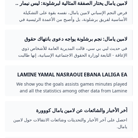
لامين يامال يختار الصفقة المثالية لبرشلونة: ليس نيمار ..
وأتمنى ضم نجم بايرن ميونخ! السعودية GOAL.COM
فرض النجم الإسباني لامين يامال، نفسه بقوة على التشكيلة
الأساسية لفريق برشلونة، بل وأصبح من الأعمدة الرئيسية في
مشروع النادي الكتالوني للمستقبل.
لامين يامال: نجم برشلونة يواجه دعوى بانتهاك حقوق
أشخاص من ذوي الإعاقة - BBC NEWS عربي
في حديث لبي بي سي، قالت المديرية العامة للأشخاص ذوي
الإعاقة - التابعة لوزارة الحقوق الاجتماعية الإسبانية، إنها طالبت
مكتب المدعي العام بفتح تحقيق للوقوف على ما إذا كان القانون،
ومن ثمّ حقوق ذوي الإعاقة، قد انتُهكا.
LAMINE YAMAL NASRAOUI EBANA LALIGA EA
SPORTS LALIGA
We show you the goals assists games minutes played
and all the statistics among other data from Lamine
Yamal in Primera División 2025/26.
آخر الأخبار والشائعات عن لامين يامال كووورة
احصل على آخر الأخبار والتحديثات وشائعات الانتقالات حول لامين
يامال.