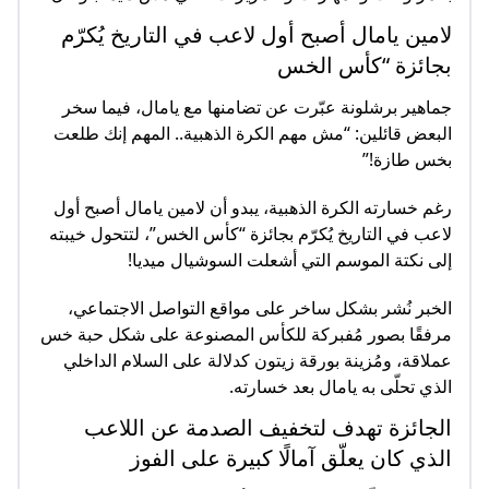
لامين يامال أصبح أول لاعب في التاريخ يُكرّم
بجائزة “كأس الخس
جماهير برشلونة عبّرت عن تضامنها مع يامال، فيما سخر
البعض قائلين: “مش مهم الكرة الذهبية.. المهم إنك طلعت
بخس طازة!”
رغم خسارته الكرة الذهبية، يبدو أن لامين يامال أصبح أول
لاعب في التاريخ يُكرّم بجائزة “كأس الخس”، لتتحول خيبته
إلى نكتة الموسم التي أشعلت السوشيال ميديا!
الخبر نُشر بشكل ساخر على مواقع التواصل الاجتماعي،
مرفقًا بصور مُفبركة للكأس المصنوعة على شكل حبة خس
عملاقة، ومُزينة بورقة زيتون كدلالة على السلام الداخلي
الذي تحلّى به يامال بعد خسارته.
الجائزة تهدف لتخفيف الصدمة عن اللاعب
الذي كان يعلّق آمالًا كبيرة على الفوز