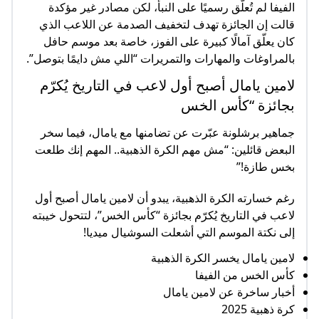
الفيفا لم تُعلّق رسميًا على النبأ، لكن مصادر غير مؤكدة
قالت إن الجائزة تهدف لتخفيف الصدمة عن اللاعب الذي
كان يعلّق آمالًا كبيرة على الفوز، خاصة بعد موسم حافل
بالمراوغات والمهارات والتمريرات “اللي مش دايمًا بتوصل”.
لامين يامال أصبح أول لاعب في التاريخ يُكرّم
بجائزة “كأس الخس
جماهير برشلونة عبّرت عن تضامنها مع يامال، فيما سخر
البعض قائلين: “مش مهم الكرة الذهبية.. المهم إنك طلعت
بخس طازة!”
رغم خسارته الكرة الذهبية، يبدو أن لامين يامال أصبح أول
لاعب في التاريخ يُكرّم بجائزة “كأس الخس”، لتتحول خيبته
إلى نكتة الموسم التي أشعلت السوشيال ميديا!
لامين يامال يخسر الكرة الذهبية
كأس الخس من الفيفا
أخبار ساخرة عن لامين يامال
كرة ذهبية 2025