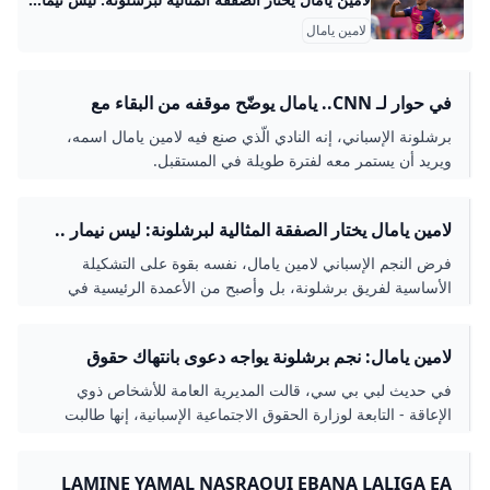
لامين يامال
في حوار لـ CNN.. يامال يوضّح موقفه من البقاء مع
برشلونة
برشلونة الإسباني، إنه النادي الّذي صنع فيه لامين يامال اسمه،
ويريد أن يستمر معه لفترة طويلة في المستقبل.
لامين يامال يختار الصفقة المثالية لبرشلونة: ليس نيمار ..
وأتمنى ضم نجم بايرن ميونخ! السعودية GOAL.COM
فرض النجم الإسباني لامين يامال، نفسه بقوة على التشكيلة
الأساسية لفريق برشلونة، بل وأصبح من الأعمدة الرئيسية في
مشروع النادي الكتالوني للمستقبل.
لامين يامال: نجم برشلونة يواجه دعوى بانتهاك حقوق
أشخاص من ذوي الإعاقة - BBC NEWS عربي
في حديث لبي بي سي، قالت المديرية العامة للأشخاص ذوي
الإعاقة - التابعة لوزارة الحقوق الاجتماعية الإسبانية، إنها طالبت
مكتب المدعي العام بفتح تحقيق للوقوف على ما إذا كان القانون،
ومن ثمّ حقوق ذوي الإعاقة، قد انتُهكا.
LAMINE YAMAL NASRAOUI EBANA LALIGA EA