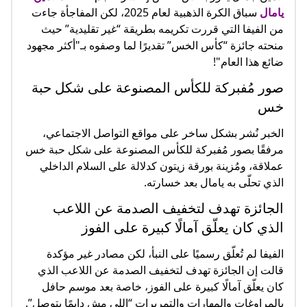
يامال
سباق الكرة الذهبية لعام 2025، لكن المفاجأة جاءت
من الفيفا التي قررت تكريمه بطريقة “غير تقليدية” حيث
منحته جائزة “كأس الخس” تقديرًا لما وصفوه بـ"أكثر مجهود
ضائع هذا العام"!
صور مُفبركة للكأس المصنوعة على شكل حبة
خس
الخبر نُشر بشكل ساخر على مواقع التواصل الاجتماعي،
مرفقًا بصور مُفبركة للكأس المصنوعة على شكل حبة خس
عملاقة، ومُزينة بورقة زيتون كدلالة على السلام الداخلي
الذي تحلّى به يامال بعد خسارته.
الجائزة تهدف لتخفيف الصدمة عن اللاعب
الذي كان يعلّق آمالًا كبيرة على الفوز
الفيفا لم تُعلّق رسميًا على النبأ، لكن مصادر غير مؤكدة
قالت إن الجائزة تهدف لتخفيف الصدمة عن اللاعب الذي
كان يعلّق آمالًا كبيرة على الفوز، خاصة بعد موسم حافل
بالمراوغات والمهارات والتمريرات “اللي مش دايمًا بتوصل”.