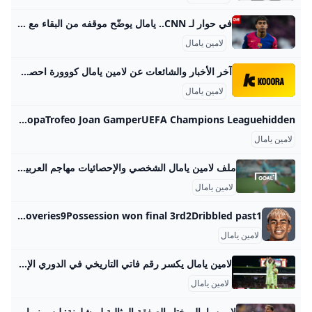
في حوار لـ CNN.. يامال يوضّح موقفه من البقاء مع برشلونة برشلونة الإسباني، إنه النادي الّذي صنع فيه لامين يامال اسمه، ويريد أن يستمر معه لفترة طويلة في المستقبل. رياضةنشرالأربعاء، 08 يناير / كانون الثاني 20253 min قراءة
لامين يامال
آخر الأخبار والشائعات عن لامين يامال كووورة احصل على آخر الأخبار والتحديثات وشائعات الانتقالات حول لامين يامال. برشلونة تركيا ضد إسبانياتصرف يامال يقلق جماهير برشلونة 10:435 سبتمبر 2025بلغاريا ضد إسبانيامبابي فقط يتفوق على يامالنجم برشلونة يواصل توهجه مع “لاروخا"00:025 سبتمبر 2025بلغاريا ضد إسبانيا دي لا فوينتي: لا أتعامل مع يامال كمدرب15:004 سبتمبر 2025جول كونديكوندي يجيب عن السؤال الصعب بشأن يامال وديمبلي10:424 سبتمبر 2025بلغاريا ضد إسبانياهويسن: أرجو ألا يؤذينا يامال كثيرًا في الكلاسيكو10:353 سبتمبر 2025رايو فاليكانو ضد برشلونةحصدنا 7 نقاط من ملاعب صعبة.
لامين يامال
Lamine Yamal Career Stats - LALIGA - ESPN Complete LALIGA stats for the Barcelona Forward Lamine Yamal on ESPN. Includes minutes played, goals, shots and fouls committed per season. Barcelona #10 Forward Follow - START (SUB)3 (0) G2 A2 SH20 BarcelonaSpainhiddenCopa del ReyLALIGASpanish SupercopaTrofeo Joan GamperUEFA Champions Leaguehidden
لامين يامال
ملف لامين يامال الشخصي والإحصائيات مهاجم العربية Goal.com استكشف الملف الشخصي للاعب مهاجم لامين يامال على GOAL، بما في ذلك إحصائيات مسيرته المهنية، وإنجازاته، وأحدث الأخبار والمزيد. برشلونة
لامين يامال
Lamine Yamal - stats career and market value Lamine Yamal, Team: Barcelona, Age: 18, Country: Spain, Height: 180 cm, Preferred foot: Left, Shirt: 10, Market value: €182.4M Barcelona Stats compared to other attacking midfielders/wingers On target: 35%TotalPer 90 Goals2Expected goals (xG)1.61xG on target (xGOT)1.65Penalty goals1Non-penalty xG0.82Shots20Shots on target7 Passing Assists2Expected assists (xA)1.17Successful passes96Pass accuracy80.0%Chances created7Successful crosses4Cross accuracy33.3% Possession Successful dribbles18Dribble success52.9%Touches232Touches in opposition box34Dispossessed2Fouls won7Penalties awarded1 Defending Tackles won5Tackles won %71.4%Duels won32Duels won %57.1%Fouls committed4Recoveries9Possession won final 3rd2Dribbled past1
لامين يامال
لامين يامال يكسر رقم فاتي التاريخي في الدوري الإسباني - اليوم السابع ‘واصل النجم الشاب لامين يامال لاعب برشلونة كتابة التاريخ في الدوري الإسباني، بعدما أصبح أصغر لاعب من مواليد القرن الحادي والعشرين يسجل 15 هدفًا في “الليجا”’ لامين يامال يكسر رقم فاتي التاريخي في الدوري الإسباني الأربعاء، 20 أغسطس 2025 08:42 م برشلونة انسو فاتي الدوري الاسباني الليجا ريال مايوركا اخبار برشلونة الأربعاء، 20 أغسطس 2025 08:22 مالأربعاء، 20 أغسطس 2025 07:49 مالأربعاء، 20 أغسطس 2025 06:58 مالأربعاء، 20 أغسطس 2025 06:55 مالأربعاء، 20 أغسطس 2025 06:24 م
لامين يامال
لامين يامال يختار الصفقة المثالية لبرشلونة: ليس نيمار .. وأتمنى ضم نجم بايرن ميونخ! السعودية Goal.com فرض النجم الإسباني لامين يامال، نفسه بقوة على التشكيلة الأساسية لفريق برشلونة، بل وأصبح من الأعمدة الرئيسية في مشروع النادي الكتالوني للمستقبل.