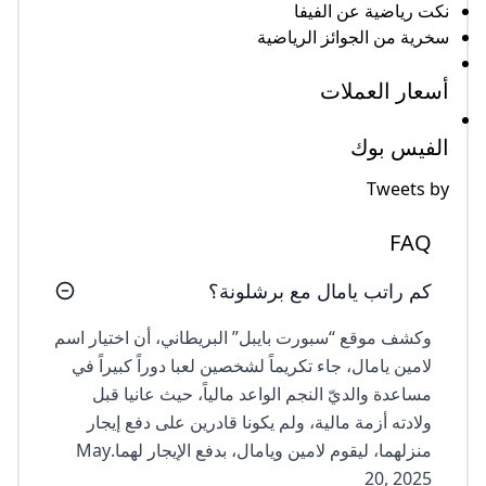
نكت رياضية عن الفيفا
سخرية من الجوائز الرياضية
أسعار العملات
الفيس بوك
Tweets by
FAQ
كم راتب يامال مع برشلونة؟
وكشف موقع “سبورت بايبل” البريطاني، أن اختيار اسم
لامين يامال، جاء تكريماً لشخصين لعبا دوراً كبيراً في
مساعدة والديّ النجم الواعد مالياً، حيث عانيا قبل
ولادته أزمة مالية، ولم يكونا قادرين على دفع إيجار
منزلهما، ليقوم لامين ويامال، بدفع الإيجار لهما.May
20, 2025