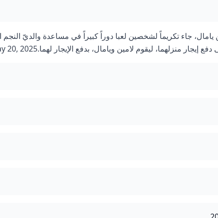
مال، جاء تكريماً لشخصين لعبا دوراً كبيراً في مساعدة والديّ النجم ا
يجار منزلهما، ليقوم لامين ويامال، بدفع الإيجار لهما.May 20, 2025