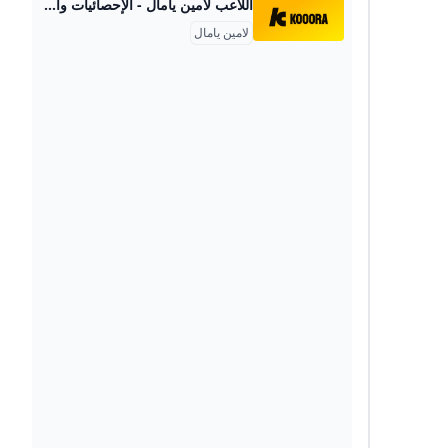
اللاعب لامين يامال - الإحصائيات والسيرة الذاتية كووورة تعرف على إحصائيات ، بما في ذلك الملف الشخصي، وسجل المباريات، والإنجازات والمزيد. برشلونة إسبانياالجنسية10رقم القميص13 يوليو 2007تاريخ الميلاد18العمرمهاجمالمركز
لامين يامال