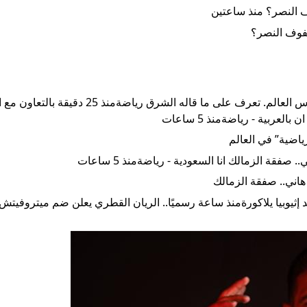
ف النصر؟ منذ ساعتين
ميسي “يحقق حلمه” في وداع مبهر بالأرجنتين خلال تصفيات كأس العالم. تعرف على ما قاله الش
ربية - رياضةمنذ 5 ساعات
ة الزمالك انا السعودية - رياضةمنذ 5 ساعات
 والشناوي أساسيًا ضد إثيوبيا يلاكورةمنذ ساعة رسميًا.. الريان القطري يعلن ضم ميتروفي