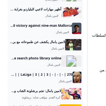
أظهر مهارات لاعبي البلياردو بغرابة .. انتقام هانزي فليك من لامين يامال أتى على الطريقة البلغارية! العربية Goal.com ‘بطريقة تليق ببطل أوروبا “يورو 2024”، افتتح المنتخب الإسباني مشواره في التصفيات الأوروبية المؤهلة لكأس العالم 2026 بالفوز أمام بلغاريا بثلاثية نظيفة.’
لامين يامال
Lamine Yamal - Soccer News Rumors & Updates FOX Sports Get the latest Soccer news on Lamine Yamal. Stay up to date with player news, rumors, updates, analysis, social feeds, and more at FOX Sports. Barcelona has fought back from a two-goal deficit to win 3-2 at Levante with a late own-goal by the hosts in the Spanish leagueAUGUST 23•Associated PressAtletico Madrid revamped its already deep squad this summer with its hopes set on mounting a title challenge in La LigaAUGUST 21•Associated PressBarcelona has kicked off its La Liga title defense with a 3-0 victory against nine-man Mallorca.
لامين يامال
رق رياضةمنذ 25 دقيقة بالتعاون مع السلطات
لامين يامال يكشف عن طموحاته مع برشلونة والمنتخب الإسباني أكد لامين يامال نجم برشلونة الشاب أنه يحلم بالفوز بالكرة الذهبية، مشيرًا إلى أن وجوده ضمن المرشحين لهذا العام يعتبر إنجازًا كبيرًا في مسيرته المبكرة. الرئيسية رياضة لامين يامال يكشف عن طموحاته مع برشلونة والمنتخب الإسباني لامين يامال يكشف عن طموحاته مع برشلونة والمنتخب الإسباني رياضةمصطفى سيد 02 سبتمبر 2025 المصدر | AFP أكد لامين يامال، نجم برشلونة الصاعد، أن كل لاعب في العالم يحلم بالفوز بالكرة الذهبية، مشيرًا إلى أن وجوده في قائمة المرشحين لهذا العام يعد إنجازًا كبيرًا بالنسبة له، خاصة في ظل عمره الذي لا يتجاوز 18 عامًا.
لامين يامال
Getty Images Getty Images. Find high resolution royalty-free images, editorial stock photos, vector art, video footage clips and stock music licensing at the richest image search photo library online.
لامين يامال
تش من
Lamine Yamal - Stats 25/26 Player stats of Lamine Yamal (FC Barcelona) ➤ Goals ➤ Assists ➤ Matches played ➤ All performance data This page contains information about a player’s detailed stats. In the info box, you can filter by period, club, type of league and competition. The “Detailed stats” tab shows a player’s total appearances, goals, cards and cumulative minutes of play for each competition, and indicates the season in which it occurred. CompactDetailed| Competition | wettbewerb | | | | | | | | |—|—|—|—|—|—|—|—|—| | Total 25/26: | | 3 | 2 | 3 | - | - | - | 270’ | | | LaLiga | 3 | 2 | 3 | - | - | - | 270’ |
لامين يامال
لامين يامال: نجم برشلونة الشاب وصانع الإنجازات 2024-2025 لامين يامال هو نجم كرة قدم إسباني من أصول مغربية، ولد في 13 يوليو 2007 في إسبلوغيس دي يوبريغات بإقليم كتالونيا. بدأ مسيرته الكروية في أكاديمية “لا ماسيا” الشهيرة التابعة لنادي برشلونة، حيث التحق بها وهو في سن الخامسة. كان يُعتبر من أبرز المواهب الشابة في الأكاديمية، حيث تميّز بمهارات استثنائية في المراوغة، التمرير، وصناعة الفرص، بالإضافة إلى تسديداته القوية، مما جعله يُعتبر خليفة محتمل لنجوم برشلونة السابقين مثل ليونيل ميسي.
كرة القدم
مواهب شابة
برشلونة