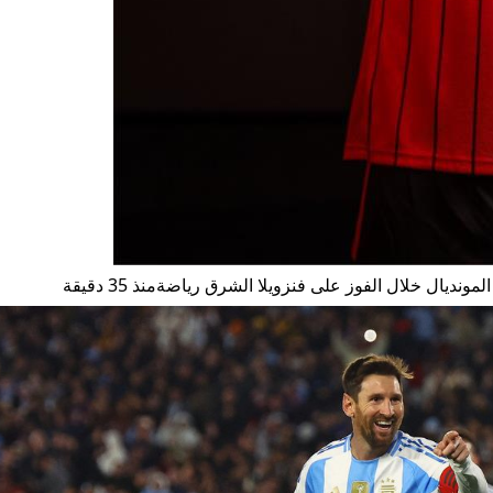
ديال خلال الفوز على فنزويلا الشرق رياضةمنذ 35 دقيقة