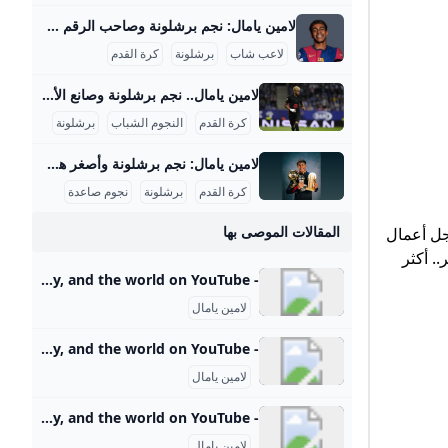
لامين يامال: نجم برشلونة وصاحب الرقم 10 الجديد لامين يامال هو واحد من ألمع النجوم الصاعدين في كرة القدم العالمية، ويلعب حاليًا في صفوف نادي برشلونة الإسباني. بدأ مسيرته الاحترافية مع الفريق الأول في موسم 2023-2024، ومنذ ذلك الحين أثبت نفسه كلاعب جناح موهوب بمهارات فنية عالية وقدرة كبيرة على صناعة الفرص وتسجيل الأهداف. خلال موسم 2023-2024، خاض 37 مباراة في الدوري الإسباني سجل خلالها 5 أهداف وقدم 10 تمريرات حاسمة، كما شارك في 10 مباريات أوروبية دون تسجيل، ليصل إجمالي مشاركاته ذلك الموسم إلى 50 مباراة مع تسجيل 7 أهداف في جميع البطولات.
لاعب شاب
برشلونة
كرة القدم
لامين يامال.. نجم برشلونة وصانع الألقاب 2025 إنجازات لامين يامال في موسم 2024-2025 قدم لامين يامال موسمًا استثنائيًا مع نادي برشلونة وحدد نفسه كنجم صاعد في الكرة العالمية. فقد اختير كأفضل لاعب في العالم للموسم 2024-2025 من قبل صحيفة ماركا الإسبانية، متفوقًا على نجوم كبار مثل عثمان ديمبيلي وفيتينيا وفينيسيوس جونيور، حيث حصل على 3310 نقطة في تصويت لجنة تحكيم دولية مكونة من 133 عضوًا من صحفيين ولاعبين ومدربين سابقين. سجّل يامال 18 هدفًا وقدم 25 تمريرة حاسمة في مختلف البطولات، منها 9 أهداف و15 تمريرة حاسمة في الدوري الإسباني، و5 أهداف و4 تمريرات في دوري أبطال أوروبا، بالإضافة إلى أهداف وتمريرات حاسمة في كأس الملك وكأس السوبر الإسباني.
كرة القدم
النجوم الشباب
برشلونة
لامين يامال: نجم برشلونة وأصغر هداف في الكلاسيكو 2024 لامين يامال هو لاعب كرة قدم إسباني ناشئ أذهل المشاهدين والأخصائيين في موسم 2023-2024 بعد سلسلة من الإنجازات والأرقام القياسية التي حطمها على المستويين المحلي والدولي. في هذا الموسم، شارك يامال في 64 مباراة سجل خلالها 10 أهداف وقدم 14 تمريرة حاسمة، مما يجعله واحداً من أهم لاعبي فريق برشلونة ومنتخب إسبانيا الشاب. تم تصعيده للفريق الأول في برشلونة تحت قيادة المدرب تشافي هيرنانديز في صيف 2023 ونجح بسرعة في حجز مكانه الأساسي بفضل مهاراته في المراوغة والتمريرات الحاسمة والأهداف الحاسمة.
كرة القدم
برشلونة
نجوم صاعدة
المقالات الموصى بها
جل أعمال
. أكثر
- YouTube Enjoy the videos and music you love, upload original content, and share it all with friends, family, and the world on YouTube.
لامين يامال
- YouTube Enjoy the videos and music you love, upload original content, and share it all with friends, family, and the world on YouTube.
لامين يامال
- YouTube Enjoy the videos and music you love, upload original content, and share it all with friends, family, and the world on YouTube.
لامين يامال