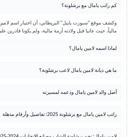
كم راتب يامال مع برشلونة؟
وكشف موقع “سبورت بايبل” البريطاني، أن اختيار اسم لامين يا
مالياً، حيث عانيا قبل ولادته أزمة مالية، ولم يكونا قادرين على دفع إ
لماذا اسمه لامين يامال؟
ما هي ديانة لامين يامال لاعب برشلونة؟
أصل والد لامين يامال ودعمه لمسيرته
راتب لامين يامال مع برشلونة 2025: تفاصيل وأرقام مذهلة
لامين يامال: نجم برشلونة الشاب وصانع الإنجازات 2024-2025