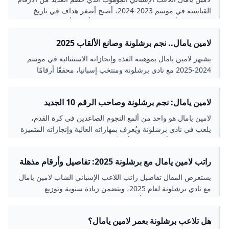
القياسية في موسم 2023-2024، أصبح أصغر هداف في تاريخ
الكلاسيكو وأصغر لاعب يشارك في دوري أبطال أوروبا، وحقق مع
برشلونة والمنتخب الإسباني عدة ألقاب وجوائز كبرى. قصة نجم
لامين يامال.. نجم برشلونة وصانع الألقاب 2025
شاب يعيد تعريف التفوق والموهبة في كرة القدم الحديثة.
يشتهر لامين يامال بموهبته الفذة وإنجازاته الاستثنائية في موسم
2024-2025 مع نادي برشلونة ومنتخب إسبانيا، محققًا أرقامًا
قياسية وجوائز فردية وجماعية. تعرف على تفاصيل مسيرته
الحافلة التي جعلت منه أحد أهم المواهب الشابة في كرة القدم
لامين يامال: نجم برشلونة وصاحب الرقم 10 الجديد
العالمية.
لامين يامال هو واحد من ألمع النجوم الصاعدين في كرة القدم،
يلعب في نادي برشلونة ويُعرف بمهاراته العالية وإنجازاته المتميزة
في المواسم الأخيرة. سجل أهدافًا حاسمة وصنع فرصًا عدة ليصبح
رقم 10 الجديد للنادي، وحصل على جوائز عديدة مثل أفضل لاعب
راتب لامين يامال مع برشلونة 2025: تفاصيل وأرقام مذهلة
شاب في الدوري الإسباني وأصغر هداف في الكلاسيكو. يعد رمزاً
للإبداع والطموح في كرة القدم الأوروبية والعالمية.
يستعرض المقال تفاصيل راتب اللاعب الإسباني الشاب لامين يامال
مع نادي برشلونة لعام 2025، ويتضمن زيادة سنوية وتوزيع
المكافآت، بالإضافة إلى أهم بنود العقد مثل الشرط الجزائي
ومكافأة التوقيع التي تجعل منه من أعلى اللاعبين أجرًا في النادي.
هل تلاعب برشلونة بعمر لامين يامال؟