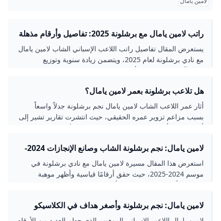
لامين يامال
راتب لامين يامال مع برشلونة 2025: تفاصيل وأرقام مذهلة
يستعرض المقال تفاصيل راتب اللاعب الإسباني الشاب لامين يامال
مع نادي برشلونة لعام 2025، ويتضمن زيادة سنوية وتوزيع
المكافآت، بالإضافة إلى أهم بنود العقد مثل الشرط الجزائي
ومكافأة التوقيع التي تجعل منه من أعلى اللاعبين أجرًا في النادي.
هل تلاعب برشلونة بعمر لامين يامال؟
أثار عمر اللاعب الشاب لامين يامال نجم برشلونة جدلاً واسعاً
بسبب مزاعم تزوير عمره الحقيقي، حيث انتشرت تقارير تشير إلى
أنه قد يكون أكبر من العمر المعلن. نستعرض الأدلة التي تثبت
صحة عمره الرسمية ونناقش خلفيات هذه المزاعم.
لامين يامال: نجم برشلونة الشاب وصانع الإنجازات 2024-
2025
استعرض هذا المقال مسيرة لامين يامال مع نادي برشلونة في
موسم 2024-2025، حيث حقق أرقامًا قياسية وأظهر موهبة
استثنائية أدت إلى فوزه بجائزة أفضل لاعب شاب في الليجا
ومساهمته في تحقيق البطولات المحلية والدولية.
لامين يامال: نجم برشلونة وأصغر هداف في الكلاسيكو
2024
لامين يامال اللاعب الإسباني الموهوب الذي حطم العديد من الأرقام