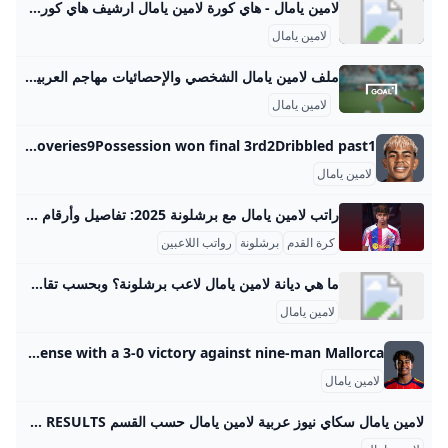
لامين يامال - هاي كورة لامين يامال ارشيف هاي كورة - لامين يامال
لامين يامال
ملف لامين يامال الشخصي والإحصائيات مهاجم العربية Goal.com استكشف الملف الشخصي للاعب مهاجم لامين يامال على GOAL، بما في ذلك إحصائيات مسيرته المهنية، وإنجازاته، وأحدث الأخبار والمزيد. برشلونة
لامين يامال
Lamine Yamal - stats career and market value Lamine Yamal, Team: Barcelona, Age: 18, Country: Spain, Height: 180 cm, Preferred foot: Left, Shirt: 10, Market value: €182.4M Barcelona Stats compared to other attacking midfielders/wingers On target: 35%TotalPer 90 Goals2Expected goals (xG)1.61xG on target (xGOT)1.65Penalty goals1Non-penalty xG0.82Shots20Shots on target7 Passing Assists2Expected assists (xA)1.17Successful passes96Pass accuracy80.0%Chances created7Successful crosses4Cross accuracy33.3% Possession Successful dribbles18Dribble success52.9%Touches232Touches in opposition box34Dispossessed2Fouls won7Penalties awarded1 Defending Tackles won5Tackles won %71.4%Duels won32Duels won %57.1%Fouls committed4Recoveries9Possession won final 3rd2Dribbled past1
لامين يامال
راتب لامين يامال مع برشلونة 2025: تفاصيل وأرقام مذهلة راتب اللاعب لامين يامال مع نادي برشلونة في عقده الجديد يعد من الأعلى بالنادي رغم صغر سنه، وتفاصيله تعكس ثقة كبيرة في موهبته ومستقبله. بدايةً، يتقاضى يامال راتباً سنوياً صافياً يبلغ حوالي 8 ملايين يورو، مع زيادة سنوية مقدارها 2 مليون يورو حتى انتهاء عقده في صيف 2031. هذا يعني أن راتبه قد يرتفع تدريجياً ليصل إلى 18 مليون يورو سنوياً في الموسم الأخير من عقده. من الجدير بالذكر أن هذه الزيادة تعكس تقديراً للنجم الشاب ودوره المتزايد مع الفريق، خاصة بعد أدائه المميز في موسم 2024-2025، حيث خاض 55 مباراة، سجل خلالها 18 هدفًا وقدم 25 تمريرة حاسمة.
كرة القدم
برشلونة
رواتب اللاعبين
ما هي ديانة لامين يامال لاعب برشلونة؟ وبحسب تقارير صحفية أبرزتها “ماركا”، فإن يامال سيحصل على راتب سنوي ثابت قدره 10 ملايين يورو، قابل للارتفاع إلى 20 مليونًا حال تحقيق عدد من المتغيرات المرتبطة بالأداء الفردي والجماعي، أبرزها الفوز بجوائز فردية كجائزة الكرة الذهبية.Jun 1, 2025
لامين يامال
Lamine Yamal - Soccer News Rumors & Updates FOX Sports Get the latest Soccer news on Lamine Yamal. Stay up to date with player news, rumors, updates, analysis, social feeds, and more at FOX Sports. Barcelona has fought back from a two-goal deficit to win 3-2 at Levante with a late own-goal by the hosts in the Spanish leagueAUGUST 23•Associated PressAtletico Madrid revamped its already deep squad this summer with its hopes set on mounting a title challenge in La LigaAUGUST 21•Associated PressBarcelona has kicked off its La Liga title defense with a 3-0 victory against nine-man Mallorca.
لامين يامال
لامين يامال سكاي نيوز عربية لامين يامال حسب القسم FILTER RESULTS حسب الصلة | حسب التاريخ حسب الصلة | حسب التاريخ l حسب القسم جميع الأقسام بحث متقدم جميع الفئات من التاريخالى التاريختحديث البحث اتصل بنا حول سكاي نيوز عربية برنامج التدريب الشروط والأحكام سياسة الخصوصية وظائف شاغرة أعلن معنا شاركنا برأيك تطبيقاتنا راديو مباشر ترددات القناة البث المباشر دليل البث شرق أوسط نافذة مغاربية مستجدات كورونا عالم رياضة الذكاء الاصطناعي اقتصاد منوعات غرفة الأخبار منصات القصة اقتصادكم وثائقيات مواجهة نيران صديقة نشرة إخبارية ترسل مباشرة لبريدك الإلكتروني يوميا