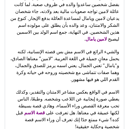
بفضل شخصين ساعدوا والده في ظروف صعبة. لما كانت
عائلة لامين تواجه صعوبات مالية بعد ولادته، جاء شخصان
يدعيان لامين ويامال لمساعدة العائلة بدفع الإيجار. كنوع من
الشكر والامتنان، وعد والده بأن يطلق على مولوده اسم
هذين الشخصين. في النهاية، جمع اسم الولد بين الاسمين
ليصبح
لامين يامال
.
والشيء الرائع في الاسم مش بس قصته الإنسانية، لكنه
يحمل معانٍ جميلة في اللغة العربية. “لامين” معناها الصادق،
و"يامال" تعني الجمال. يعني اسمه يرمز للصدق والجمال،
وهما صفات تتماشى مع شخصيته وروحه في حياته وكرة
القدم اللي هو فيها مشهور.
الاسم في الواقع يعكس مشاعر الامتنان والتقدير، وكذلك
يعطي صورة إيجابية عن اللاعب وشخصه. وطبعًا، الناس
تحب معرفة القصص وراء الأسماء، وهادي قصة بسيطة
لكنها عميقة في معناها. هل تعرفت على
قصة الاسم
قبل
كده؟ شيء ممتع جدًا إنك تعرف أن وراء الاسم قصة
شخصية وحكاية حقيقية!