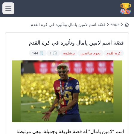
menu
Faqs
قصّة اسم لامين يامال وتأثيره في كرة القدم
Home
قصّة اسم لامين يامال وتأثيره في كرة القدم
كرة القدم
نجوم صاعدين
برشلونة
🕒 1
🗒️ 144
اسم “لامين يامال” له قصة طريفة وجميلة، وهي مرتبطة