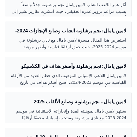
أثار عمر اللاعب الشاب لامين يامال نجم برشلونة جدلاً واسعاً
بسبب مزاعم تزوير عمره الحقيقي، حيث انتشرت تقارير تشير إلى
أنه قد يكون أكبر من العمر المعلن. نستعرض الأدلة التي تثبت
صحة عمره الرسمية ونناقش خلفيات هذه المزاعم.
لامين يامال: نجم برشلونة الشاب وصانع الإنجازات 2024-
2025
استعرض هذا المقال مسيرة لامين يامال مع نادي برشلونة في
موسم 2024-2025، حيث حقق أرقامًا قياسية وأظهر موهبة
استثنائية أدت إلى فوزه بجائزة أفضل لاعب شاب في الليجا
ومساهمته في تحقيق البطولات المحلية والدولية.
لامين يامال: نجم برشلونة وأصغر هداف في الكلاسيكو
2024
لامين يامال اللاعب الإسباني الموهوب الذي حطم العديد من الأرقام
القياسية في موسم 2023-2024، أصبح أصغر هداف في تاريخ
الكلاسيكو وأصغر لاعب يشارك في دوري أبطال أوروبا، وحقق مع
برشلونة والمنتخب الإسباني عدة ألقاب وجوائز كبرى. قصة نجم
لامين يامال.. نجم برشلونة وصانع الألقاب 2025
شاب يعيد تعريف التفوق والموهبة في كرة القدم الحديثة.
يشتهر لامين يامال بموهبته الفذة وإنجازاته الاستثنائية في موسم
2024-2025 مع نادي برشلونة ومنتخب إسبانيا، محققًا أرقامًا
قياسية وجوائز فردية وجماعية. تعرف على تفاصيل مسيرته
الحافلة التي جعلت منه أحد أهم المواهب الشابة في كرة القدم