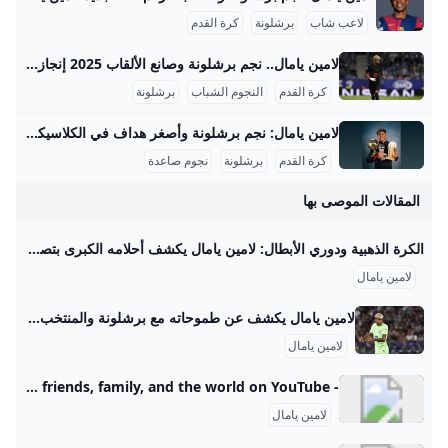
لاعب شاب
برشلونة
كرة القدم
لامين يامال.. نجم برشلونة وصانع الألقاب 2025 إنجازات لامين يامال في موسم 2024-2025 قدم لامين يامال موسمًا استثنائيًا مع نادي برشلونة وحدد نفسه كنجم صاعد في الكرة العالمية. فقد اختير كأفضل لاعب في العالم للموسم 2024-2025 من قبل صحيفة ماركا الإسبانية، متفوقًا على نجوم كبار مثل عثمان ديمبيلي وفيتينيا وفينيسيوس جونيور، حيث حصل على 3310 نقطة في تصويت لجنة تحكيم دولية مكونة من 133 عضوًا من صحفيين ولاعبين ومدربين سابقين. سجّل يامال 18 هدفًا وقدم 25 تمريرة حاسمة في مختلف البطولات، منها 9 أهداف و15 تمريرة حاسمة في الدوري الإسباني، و5 أهداف و4 تمريرات في دوري أبطال أوروبا، بالإضافة إلى أهداف وتمريرات حاسمة في كأس الملك وكأس السوبر الإسباني.
كرة القدم
النجوم الشباب
برشلونة
لامين يامال: نجم برشلونة وأصغر هداف في الكلاسيكو 2024 لامين يامال هو لاعب كرة قدم إسباني ناشئ أذهل المشاهدين والأخصائيين في موسم 2023-2024 بعد سلسلة من الإنجازات والأرقام القياسية التي حطمها على المستويين المحلي والدولي. في هذا الموسم، شارك يامال في 64 مباراة سجل خلالها 10 أهداف وقدم 14 تمريرة حاسمة، مما يجعله واحداً من أهم لاعبي فريق برشلونة ومنتخب إسبانيا الشاب. تم تصعيده للفريق الأول في برشلونة تحت قيادة المدرب تشافي هيرنانديز في صيف 2023 ونجح بسرعة في حجز مكانه الأساسي بفضل مهاراته في المراوغة والتمريرات الحاسمة والأهداف الحاسمة.
كرة القدم
برشلونة
نجوم صاعدة
المقالات الموصى بها
الكرة الذهبية ودوري الأبطال: لامين يامال يكشف أحلامه الكبرى بتصريحات نارية! نجم برشلونة الصاعد لامين يامال يفتح قلبه ويتحدث عن طموحه بتحقيق الكرة الذهبية ودوري أبطال أوروبا، ويكشف مرشحيه المفضلين. اكتشف مستقبل اللاروخا! منذ 4 ساعات في حوار حصري ومثير مع قناة “RTVE” الإسبانية، لم يتردد لامين يامال في التعبير عن طموحاته الجريئة. أكد النجم الشاب أن الفوز بلقب دوري أبطال أوروبا مع برشلونة سيكون إنجازًا مذهلاً، ليضيف بذلك فصلاً جديدًا لسجلات النادي الكتالوني العريقة. وبصراحة تامة، تطرق يامال إلى جائزة الكرة الذهبية، معتبرًا إياها حلم كل لاعب كرة قدم، ومن ينكر ذلك فهو غير صادق.
لامين يامال
لامين يامال يكشف عن طموحاته مع برشلونة والمنتخب الإسباني أكد لامين يامال نجم برشلونة الشاب أنه يحلم بالفوز بالكرة الذهبية، مشيرًا إلى أن وجوده ضمن المرشحين لهذا العام يعتبر إنجازًا كبيرًا في مسيرته المبكرة. الرئيسية رياضة لامين يامال يكشف عن طموحاته مع برشلونة والمنتخب الإسباني لامين يامال يكشف عن طموحاته مع برشلونة والمنتخب الإسباني رياضةمصطفى سيد 02 سبتمبر 2025 المصدر | AFP أكد لامين يامال، نجم برشلونة الصاعد، أن كل لاعب في العالم يحلم بالفوز بالكرة الذهبية، مشيرًا إلى أن وجوده في قائمة المرشحين لهذا العام يعد إنجازًا كبيرًا بالنسبة له، خاصة في ظل عمره الذي لا يتجاوز 18 عامًا.
لامين يامال
- YouTube Enjoy the videos and music you love, upload original content, and share it all with friends, family, and the world on YouTube.
لامين يامال