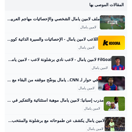
المقالات الموصى بها
ملف لامين يامال الشخصي والإحصائيات مهاجم العربية Goal.com استكشف الملف الشخصي للاعب مهاجم لامين يامال على GOAL، بما في ذلك إحصائيات مسيرته المهنية، وإنجازاته، وأحدث الأخبار والمزيد. برشلونة
لامين يامال
اللاعب لامين يامال - الإحصائيات والسيرة الذاتية كووورة تعرف على إحصائيات ، بما في ذلك الملف الشخصي، وسجل المباريات، والإنجازات والمزيد. برشلونة إسبانياالجنسية10رقم القميص13 يوليو 2007تاريخ الميلاد18العمرمهاجمالمركز
لامين يامال
FilGoal لامين يامال - لاعب نادي برشلونة لاعب - لامين يامال - نادي برشلونة - دولة إسبانيا الرئيسية أخبار مباريات ميركاتو فانتازي في الجول مسابقة التوقعات فيديوهات عدسات آراء حرة ركن الألعاب الدوري المصري الدوري الإنجليزي الممتاز الدوري الإسباني الدوري الإيطالي الدوري الفرنسي الدوري الألماني الدوري السعودي للمحترفين دوري أبطال إفريقيا كأس الكونفدرالية دوري أبطال أوروبا كل البطولات الكرة المصرية الدوري المصري الكرة الأوروبية الكرة الإفريقية منتخب مصر سعودي في الجول الدوري الإنجليزي الدوري الإسباني دوري أبطال أوروبا
لامين يامال
في حوار لـ CNN.. يامال يوضّح موقفه من البقاء مع برشلونة برشلونة الإسباني، إنه النادي الّذي صنع فيه لامين يامال اسمه، ويريد أن يستمر معه لفترة طويلة في المستقبل. رياضةنشرالأربعاء، 08 يناير / كانون الثاني 20253 min قراءة
لامين يامال
مدرب إسبانيا: لامين يامال موهبة استثنائية والتفكير في المونديال سابق لأوانه 3 - سبتمبر - 2025لامين يامال منتخب إسبانيا 25 - يوليو - 202517 - يوليو - 202514 - يوليو - 20259 - يوليو - 2025
لامين يامال
لامين يامال يكشف عن طموحاته مع برشلونة والمنتخب الإسباني أكد لامين يامال نجم برشلونة الشاب أنه يحلم بالفوز بالكرة الذهبية، مشيرًا إلى أن وجوده ضمن المرشحين لهذا العام يعتبر إنجازًا كبيرًا في مسيرته المبكرة. الرئيسية رياضة لامين يامال يكشف عن طموحاته مع برشلونة والمنتخب الإسباني لامين يامال يكشف عن طموحاته مع برشلونة والمنتخب الإسباني رياضةمصطفى سيد 02 سبتمبر 2025 المصدر | AFP أكد لامين يامال، نجم برشلونة الصاعد، أن كل لاعب في العالم يحلم بالفوز بالكرة الذهبية، مشيرًا إلى أن وجوده في قائمة المرشحين لهذا العام يعد إنجازًا كبيرًا بالنسبة له، خاصة في ظل عمره الذي لا يتجاوز 18 عامًا.
لامين يامال