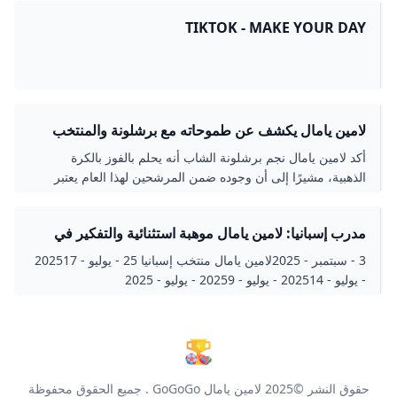
TIKTOK - MAKE YOUR DAY
لامين يامال يكشف عن طموحاته مع برشلونة والمنتخب
الإسباني
أكد لامين يامال نجم برشلونة الشاب أنه يحلم بالفوز بالكرة
الذهبية، مشيرًا إلى أن وجوده ضمن المرشحين لهذا العام يعتبر
إنجازًا كبيرًا في مسيرته المبكرة.
مدرب إسبانيا: لامين يامال موهبة استثنائية والتفكير في
المونديال سابق لأوانه
3 - سبتمبر - 2025لامين يامال منتخب إسبانيا 25 - يوليو - 202517
- يوليو - 202514 - يوليو - 20259 - يوليو - 2025
حقوق النشر ©2025
لامين يامال GoGoGo
. جميع الحقوق محفوظة