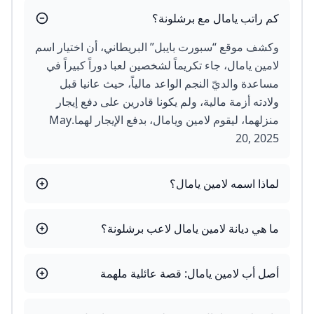
كم راتب يامال مع برشلونة؟
وكشف موقع “سبورت بايبل” البريطاني، أن اختيار اسم
لامين يامال، جاء تكريماً لشخصين لعبا دوراً كبيراً في
مساعدة والديّ النجم الواعد مالياً، حيث عانيا قبل
ولادته أزمة مالية، ولم يكونا قادرين على دفع إيجار
منزلهما، ليقوم لامين ويامال، بدفع الإيجار لهما.May
20, 2025
لماذا اسمه لامين يامال؟
ما هي ديانة لامين يامال لاعب برشلونة؟
أصل أب لامين يامال: قصة عائلية ملهمة