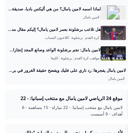
لماذا اسمه لامين يامال؟ من هي أليكس باديا، صديقة لامين يامال التي خطفت الأنظار في نهائي اليورو؟Jul 18, 2024
لامين يامال
هل تلاعب برشلونة بعمر لامين يامال؟ إليكم مقال مدعما بالتفاصيل والأمثلة لتوضيح حقيقة موضوع تلاعب برشلونة بعمر اللاعب لامين يامال: الجدل حول عمر لامين يامال أثار نجم برشلونة الصاعد، لامين يامال، ضجة واسعة في وسائل الإعلام ووسائل التواصل الاجتماعي بسبب الشكوك حول عمره الحقيقي. وفقًا للسجلات الرسمية للنادي والاتحاد الإسباني لكرة القدم، وُلد يامال في 13 يوليو 2007، مما يعني أنه يبلغ من العمر 18 عامًا في 2025. ومع ذلك، انتشرت في 2024 و2025 مزاعم تفيد بأن عمره الحقيقي أكبر مما هو معلن، حيث يشك البعض بأنه قد يكون من مواليد 2005 وبالتالي يبلغ 20 عامًا.
كرة القدم
برشلونة
اللاعبون الشباب
لامين يامال: نجم برشلونة الواعد وصانع المجد إنجازات لامين يامال التفصيلية في كرة القدم لامين يامال حقق إنجازات قياسية مذهلة في بداية مسيرته الكروية، ما يجعله من أبرز المواهب الصاعدة في العالم. في عمر 18 عامًا، أصبح يحمل الرقم القياسي الأوروبي لأكثر المراهقين حصولًا على البطولات الكبرى في القرن الحالي، حيث حصد أربعة ألقاب بارزة تمثلت في لقبين في الدوري الإسباني، وكأس إسبانيا، وبطولة أمم أوروبا مع منتخب إسبانيا. هذا الإنجاز لا يضاهيه فيه أي لاعب صاعد آخر، ويظهر تأثيره القوي في كل من النادي والمنتخب الوطني خلال فترة قصيرة جدًا.
مواهب كرة القدم
برشلونة
الليغا
لامين يامال يفجرها: رد ناري على فليك ويفضح حقيقة الغرور في برشلونة! لامين يامال نجم برشلونة يفجر تصريحات نارية! يكشف سبب تراجع البارسا ويرد بقوة على انتقادات حياته الشخصية بعد التعادل المخيب. منذ 4 ساعات لم يهدأ لـبرشلونة بال بعد التعادل الإيجابي 1-1 أمام رايو فايكانو، تلك النتيجة التي كلفت الفريق غالياً، حيث أفسحت المجال أمام ريال مدريد وأتلتيك بلباو لاعتلاء صدارة الليجا. هذا الأداء المخيب أثار حفيظة المدرب هانزي فليك الذي لم يخفِ عدم رضاه، مؤكداً أن الفريق الكتالوني لم يكن يستحق أكثر من نقطة التعادل.
لامين يامال
موقع 24 الرياضي لامين يامال مع منتخب إسبانيا: - 22
مباراة - 15 مساهمة - 6 أهداف - 9 أسيست
لامين يامال مع منتخب إسبانيا: - 22 مباراة - 15 مساهمة - 6
أهداف - 9 أسيست
لأغرب سبب ممكن! .. نجم ريال مدريد السابق يُطالب