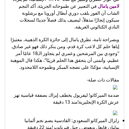
لامين يامال
في التعبير عن طموحاته الجريئة. أكد النجم
الشاب أن الفوز بلقب دوري أبطال أوروبا مع برشلونة
سيكون إنجازًا مذهلاً، ليضيف بذلك فصلاً جديدًا لسجلات
النادي الكتالوني العريقة.
وبصراحة تامة، تطرق يامال إلى جائزة الكرة الذهبية، معتبرًا
إياها حلم كل لاعب كرة قدم، ومن ينكر ذلك فهو غير صادق.
“وجودي بين المرشحين وعمري لم يتجاوز الـ18 عامًا أمر
عظيم، وأتمنى أن يتحقق هذا الحلم قريبًا”، هكذا قال الموهبة
الإسبانية، مؤكدًا على نضجه المبكر وطموحه اللامحدود.
مقالات ذات صلة-
صدمة الميركاتو! ليفربول يخطف إيزاك بصفقة قياسية تهز
عرش الكرة الإنجليزية!منذ 13 دقيقة
زلزال الميركاتو السعودي: القادسية يضم نجم ألمانيا
يوليان فايغل ويعوض رحيل فيرنانديز!منذ 22 دقيقة