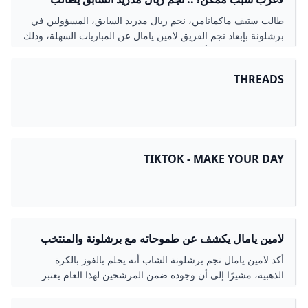
برشلونة بإبعاد لامين يامال عن المباريات السهلة العربية
طالب ستيف ماكمانامن، نجم ريال مدريد السابق، المسؤولين في
GOAL.COM
برشلونة بإبعاد نجم الفريق لامين يامال عن المباريات السهلة، وذلك
لسبب قد يُوصف بالأغرب على الإطلاق!
THREADS
TIKTOK - MAKE YOUR DAY
لامين يامال يكشف عن طموحاته مع برشلونة والمنتخب
الإسباني
أكد لامين يامال نجم برشلونة الشاب أنه يحلم بالفوز بالكرة
الذهبية، مشيرًا إلى أن وجوده ضمن المرشحين لهذا العام يعتبر
إنجازًا كبيرًا في مسيرته المبكرة.