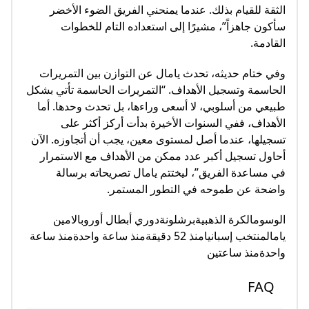
الثقة للقيام بذلك. عندما يمنحني الفريق الضوء الأخضر
سأكون جاهزاً”، مشيرًا إلى استعداده التام للخطوات
القادمة.
وفي ختام حديثه، تحدث يامال عن التوازن بين التمريرات
الحاسمة وتسجيل الأهداف. “التمريرات الحاسمة تأتي بشكل
طبيعي من أسلوبي، لا أسعى وراءها، بل تحدث وحدها. أما
الأهداف، ففي السنوات الأخيرة بدأت أركز أكثر على
تسجيلها، عندما أصل لمستوى معين، يجب أن أتجاوزه. الآن
أحاول تسجيل أكبر عدد ممكن من الأهداف مع الاستمرار
في مساعدة الفريق”، ليختتم يامال تصريحاته برسالة
واضحة عن طموحه في التطور المستمر.
الوسومالكرة الذهبيةبرشلونةدوري أبطال أوروبالامين
يامالمنتخب إسبانيامنذ 52 دقيقةمنذ ساعة واحدةمنذ ساعة
واحدةمنذ ساعتين
FAQ