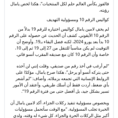
فالفوز بكأس العالم حلم لكل المنتخبات”، هكذا لخص يامال
رؤيته.
كواليس الرقم 10 ومسؤولية التهديف
لم يخفِ لامين يامال كواليس اختياره للرقم 19 بدلاً من
الرقم 10 الأيقوني. كشف أن الحديث عن حصوله على الرقم
10 بدأ بعد يورو 2024، لكنه فضل البقاء بـ19. وأوضح أن
التوقيت لم يكن مناسباً للتنقل من 27 إلى 19 ثم إلى 10،
خاصة وأن الرقم 10 كان مع صديقه المقرب أنسو فاتي.
“لم أرغب في أخذ رقم من صديقي، وقلت إنني لن آخذه
حتى يتركه أنسو أو يرحل”، هكذا صرح يامال، مؤكدًا على
الروابط الإنسانية التي تجمعه بزملائه. وأضاف: “لم أشعر
بأي ضغط، أردت فقط أن أسلك طريقي، وأعتقد أن الأمور
تسير بشكل جيد، بل أفضل حتى من فترة الرقم 19“.
وبخصوص مسؤولية تنفيذ ركلات الجزاء، أكد لامين يامال أن
الخبرة تجلب المسؤولية. “مع الوقت سأتحمل مسؤوليات
أكبر مثل الركلات الحرة والجزاء. كل شيء له وقته، ولدي