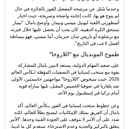
وعندما سُئل عن مرشحه المفضل للفوز بالجائزة في حال
لم يتوج هو بها، كانت إجابته واضحة وصريحة، حيث اختار
أسطورتي اللعبة ليونيل ميسي ونيمار. وأوضح يامال: “نيمار
يستحق الكرة الذهبية، كان يجب أن يحصل عليها خلال فترته
مع برشلونة أو باريس سان جيرمان. أما ميسي، فهو ببساطة
أفضل لاعب في التاريخ”.
طموح المونديال مع “اللاروخا”
على صعيد المهام الدولية، يستعد لامين يامال للمشاركة
بقوة مع منتخب إسبانيا في التصفيات المؤهلة لـكأس العالم
2026. حيث سيخوض “اللاروخا” مواجهتين حاسمتين، الأولى
ضد بلغاريا في صوفيا الخميس المقبل، تليها مباراة قوية
أمام تركيا في إسطنبول يوم الأحد.
وعن حظوظ منتخب إسبانيا في الفوز بـكأس العالم، أكد
يامال أن الفريق يمتلك الإمكانيات ليصبح بطلاً للعالم، لكنه
شدد على أن الأمر لا يتوقف على الجودة الفنية وحدها. “الأمر
يتعلق بالتركيز والجدية وعدم الاسترخاء. سنقدم كل ما لدينا،