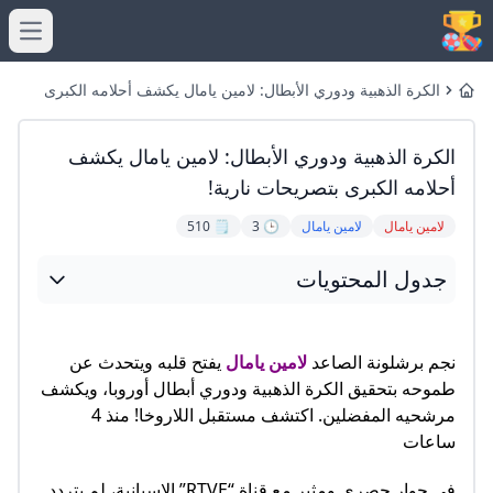
menu
الكرة الذهبية ودوري الأبطال: لامين يامال يكشف أحلامه الكبرى
Home
بتصريحات نارية!
الكرة الذهبية ودوري الأبطال: لامين يامال يكشف
أحلامه الكبرى بتصريحات نارية!
لامين يامال
لامين يامال
🕒 3
🗒️ 510
جدول المحتويات
نجم برشلونة الصاعد
لامين يامال
يفتح قلبه ويتحدث عن
طموحه بتحقيق الكرة الذهبية ودوري أبطال أوروبا، ويكشف
مرشحيه المفضلين. اكتشف مستقبل اللاروخا! منذ 4
ساعات
في حوار حصري ومثير مع قناة “RTVE” الإسبانية، لم يتردد