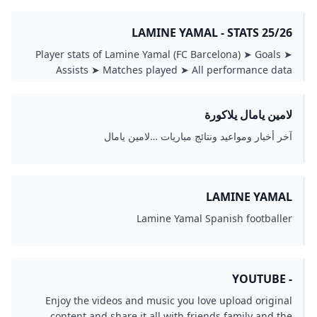
LAMINE YAMAL - STATS 25/26
Player stats of Lamine Yamal (FC Barcelona) ➤ Goals ➤
Assists ➤ Matches played ➤ All performance data
لامين يامال يلاكورة
آخر أخبار ومواعيد ونتائج مباريات …لامين يامال
LAMINE YAMAL
Lamine Yamal Spanish footballer
- YOUTUBE
Enjoy the videos and music you love upload original
content and share it all with friends family and the