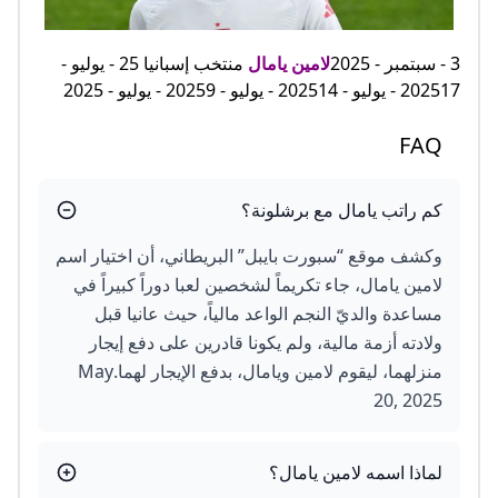
3 - سبتمبر - 2025
لامين يامال
منتخب إسبانيا 25 - يوليو -
202517 - يوليو - 202514 - يوليو - 20259 - يوليو - 2025
FAQ
كم راتب يامال مع برشلونة؟
وكشف موقع “سبورت بايبل” البريطاني، أن اختيار اسم
لامين يامال، جاء تكريماً لشخصين لعبا دوراً كبيراً في
مساعدة والديّ النجم الواعد مالياً، حيث عانيا قبل
ولادته أزمة مالية، ولم يكونا قادرين على دفع إيجار
منزلهما، ليقوم لامين ويامال، بدفع الإيجار لهما.May
20, 2025
لماذا اسمه لامين يامال؟