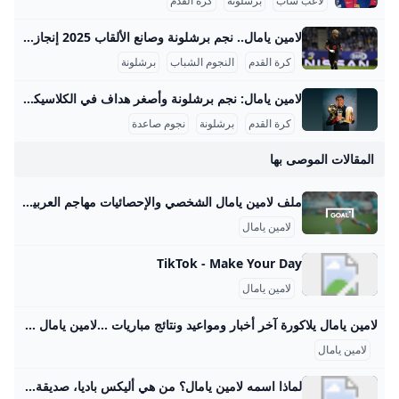
لاعب شاب
برشلونة
كرة القدم
لامين يامال.. نجم برشلونة وصانع الألقاب 2025 إنجازات لامين يامال في موسم 2024-2025 قدم لامين يامال موسمًا استثنائيًا مع نادي برشلونة وحدد نفسه كنجم صاعد في الكرة العالمية. فقد اختير كأفضل لاعب في العالم للموسم 2024-2025 من قبل صحيفة ماركا الإسبانية، متفوقًا على نجوم كبار مثل عثمان ديمبيلي وفيتينيا وفينيسيوس جونيور، حيث حصل على 3310 نقطة في تصويت لجنة تحكيم دولية مكونة من 133 عضوًا من صحفيين ولاعبين ومدربين سابقين. سجّل يامال 18 هدفًا وقدم 25 تمريرة حاسمة في مختلف البطولات، منها 9 أهداف و15 تمريرة حاسمة في الدوري الإسباني، و5 أهداف و4 تمريرات في دوري أبطال أوروبا، بالإضافة إلى أهداف وتمريرات حاسمة في كأس الملك وكأس السوبر الإسباني.
كرة القدم
النجوم الشباب
برشلونة
لامين يامال: نجم برشلونة وأصغر هداف في الكلاسيكو 2024 لامين يامال هو لاعب كرة قدم إسباني ناشئ أذهل المشاهدين والأخصائيين في موسم 2023-2024 بعد سلسلة من الإنجازات والأرقام القياسية التي حطمها على المستويين المحلي والدولي. في هذا الموسم، شارك يامال في 64 مباراة سجل خلالها 10 أهداف وقدم 14 تمريرة حاسمة، مما يجعله واحداً من أهم لاعبي فريق برشلونة ومنتخب إسبانيا الشاب. تم تصعيده للفريق الأول في برشلونة تحت قيادة المدرب تشافي هيرنانديز في صيف 2023 ونجح بسرعة في حجز مكانه الأساسي بفضل مهاراته في المراوغة والتمريرات الحاسمة والأهداف الحاسمة.
كرة القدم
برشلونة
نجوم صاعدة
المقالات الموصى بها
ملف لامين يامال الشخصي والإحصائيات مهاجم العربية Goal.com استكشف الملف الشخصي للاعب مهاجم لامين يامال على GOAL، بما في ذلك إحصائيات مسيرته المهنية، وإنجازاته، وأحدث الأخبار والمزيد. برشلونة
لامين يامال
TikTok - Make Your Day
لامين يامال
لامين يامال يلاكورة آخر أخبار ومواعيد ونتائج مباريات …لامين يامال مباريات الغدالمركز: مهاجم الرقم:41 المزيد المزيد الأسبوع4 الأسبوع3
لامين يامال
لماذا اسمه لامين يامال؟ من هي أليكس باديا، صديقة لامين يامال التي خطفت الأنظار في نهائي اليورو؟Jul 18, 2024