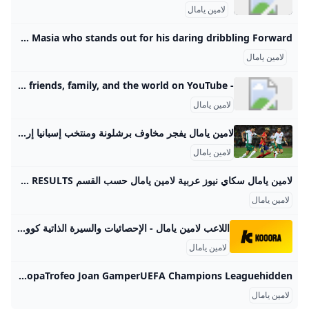
لامين يامال
Lamine Yamal A great talent from La Masia who stands out for his daring dribbling Forward
لامين يامال
- YouTube Enjoy the videos and music you love, upload original content, and share it all with friends, family, and the world on YouTube.
لامين يامال
لامين يامال يفجر مخاوف برشلونة ومنتخب إسبانيا إرم نيوز غادر لامين يامال نجم برشلونة مباراة منتخب إسبانيا أمام بلغاريا في التصفيات المؤهلة لكأس العالم، بعدما شعر بآلام في الظهر، ما أثار القلق داخل النادي ال غير مقتنع به.. أولى ضحايا جيسوس في النصر السعودي 3 أسباب حقيقية.. ما سر رفض النجوم عروض النصر والهلال المغرية؟ يلقب بالجوهرة.. من هو “حلم الهلال” الذي منح غوارديولا هدية عظيمة؟ محمد صلاح الجديد.. 10 “جواهر” تشعل الدوري الإنجليزي من نحنتواصل معناأعلن معناسياسة الخصوصيةشروط الإستخدام جميع الحقوق محفوظة © 2024 شركة إرم ميديا - Erem Media FZ LLC
لامين يامال
لامين يامال سكاي نيوز عربية لامين يامال حسب القسم FILTER RESULTS حسب الصلة | حسب التاريخ حسب الصلة | حسب التاريخ l حسب القسم جميع الأقسام بحث متقدم جميع الفئات من التاريخالى التاريختحديث البحث اتصل بنا حول سكاي نيوز عربية برنامج التدريب الشروط والأحكام سياسة الخصوصية وظائف شاغرة أعلن معنا شاركنا برأيك تطبيقاتنا راديو مباشر ترددات القناة البث المباشر دليل البث شرق أوسط نافذة مغاربية مستجدات كورونا عالم رياضة الذكاء الاصطناعي اقتصاد منوعات غرفة الأخبار منصات القصة اقتصادكم وثائقيات مواجهة نيران صديقة نشرة إخبارية ترسل مباشرة لبريدك الإلكتروني يوميا
لامين يامال
اللاعب لامين يامال - الإحصائيات والسيرة الذاتية كووورة تعرف على إحصائيات ، بما في ذلك الملف الشخصي، وسجل المباريات، والإنجازات والمزيد. برشلونة إسبانياالجنسية10رقم القميص13 يوليو 2007تاريخ الميلاد18العمرمهاجمالمركز
لامين يامال
Lamine Yamal Career Stats - LALIGA - ESPN Complete LALIGA stats for the Barcelona Forward Lamine Yamal on ESPN. Includes minutes played, goals, shots and fouls committed per season. Barcelona #10 Forward Follow - START (SUB)3 (0) G2 A2 SH20 BarcelonaSpainhiddenCopa del ReyLALIGASpanish SupercopaTrofeo Joan GamperUEFA Champions Leaguehidden
لامين يامال