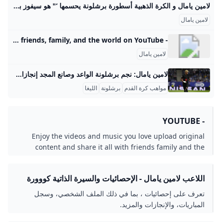
لامين يامال و الكرة الذهبية أسطورة برشلونة يحسمها ‘" هو سيفوز بها. متى وكيف، عليه أن يقرر ذلك , عليه أن يسلك طريقه الخاص. ألا يقارن نفسه بآخر. أنا لا أحب المقارنات، ولا أحب أيضاً أن يقارنني أحد بغيري , الطريق’ نشرت بواسطة: منصور أحمد 469 زيارة شارك المقال مع الأصدقاء — “لامين سيفوز بالكرة الذهبية متى شاء” … المهاجم السابق نصح نجم برشلونة الشاب باتباع طريقه الخاص للوصول إلى القمة، وهو واثق من أن حياته الخاصة لن تؤثر عليه في مسيرته.
لامين يامال
- YouTube Enjoy the videos and music you love, upload original content, and share it all with friends, family, and the world on YouTube.
لامين يامال
لامين يامال: نجم برشلونة الواعد وصانع المجد إنجازات لامين يامال التفصيلية في كرة القدم لامين يامال حقق إنجازات قياسية مذهلة في بداية مسيرته الكروية، ما يجعله من أبرز المواهب الصاعدة في العالم. في عمر 18 عامًا، أصبح يحمل الرقم القياسي الأوروبي لأكثر المراهقين حصولًا على البطولات الكبرى في القرن الحالي، حيث حصد أربعة ألقاب بارزة تمثلت في لقبين في الدوري الإسباني، وكأس إسبانيا، وبطولة أمم أوروبا مع منتخب إسبانيا. هذا الإنجاز لا يضاهيه فيه أي لاعب صاعد آخر، ويظهر تأثيره القوي في كل من النادي والمنتخب الوطني خلال فترة قصيرة جدًا.
مواهب كرة القدم
برشلونة
الليغا
- YOUTUBE
Enjoy the videos and music you love upload original
content and share it all with friends family and the
world on YouTube.
اللاعب لامين يامال - الإحصائيات والسيرة الذاتية كووورة
تعرف على إحصائيات ، بما في ذلك الملف الشخصي، وسجل
المباريات، والإنجازات والمزيد.