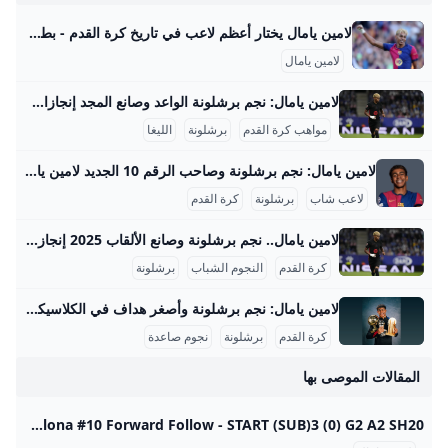
لامين يامال يختار أعظم لاعب في تاريخ كرة القدم - بطولات اختار الإسباني الدولي لامين يامال نجم الفريق الأول لكرة القدم بنادي برشلونة، أعظم لاعب في تاريخ كرة القدم على مر العصور. كتبشهاب محمدالأربعاء 9 يوليو 2025 ,10:00 م اخر تحديث 9 يوليو 2025 ,10:07 م اختار الإسباني الدولي لامين يامال نجم الفريق الأول لكرة القدم بنادي برشلونة، أعظم لاعب في تاريخ كرة القدم على مر العصور. ويقدم لامين يامال مستويات رائعة رفقة برشلونة، وقادهم للتتويج بالثلاثية المحلية الموسم الماضي، ونال إشادات واسعة من نجوم كرة القدم، حتى قارنوه بالأسطورة ليونيل ميسي.
لامين يامال
لامين يامال: نجم برشلونة الواعد وصانع المجد إنجازات لامين يامال التفصيلية في كرة القدم لامين يامال حقق إنجازات قياسية مذهلة في بداية مسيرته الكروية، ما يجعله من أبرز المواهب الصاعدة في العالم. في عمر 18 عامًا، أصبح يحمل الرقم القياسي الأوروبي لأكثر المراهقين حصولًا على البطولات الكبرى في القرن الحالي، حيث حصد أربعة ألقاب بارزة تمثلت في لقبين في الدوري الإسباني، وكأس إسبانيا، وبطولة أمم أوروبا مع منتخب إسبانيا. هذا الإنجاز لا يضاهيه فيه أي لاعب صاعد آخر، ويظهر تأثيره القوي في كل من النادي والمنتخب الوطني خلال فترة قصيرة جدًا.
مواهب كرة القدم
برشلونة
الليغا
لامين يامال: نجم برشلونة وصاحب الرقم 10 الجديد لامين يامال هو واحد من ألمع النجوم الصاعدين في كرة القدم العالمية، ويلعب حاليًا في صفوف نادي برشلونة الإسباني. بدأ مسيرته الاحترافية مع الفريق الأول في موسم 2023-2024، ومنذ ذلك الحين أثبت نفسه كلاعب جناح موهوب بمهارات فنية عالية وقدرة كبيرة على صناعة الفرص وتسجيل الأهداف. خلال موسم 2023-2024، خاض 37 مباراة في الدوري الإسباني سجل خلالها 5 أهداف وقدم 10 تمريرات حاسمة، كما شارك في 10 مباريات أوروبية دون تسجيل، ليصل إجمالي مشاركاته ذلك الموسم إلى 50 مباراة مع تسجيل 7 أهداف في جميع البطولات.
لاعب شاب
برشلونة
كرة القدم
لامين يامال.. نجم برشلونة وصانع الألقاب 2025 إنجازات لامين يامال في موسم 2024-2025 قدم لامين يامال موسمًا استثنائيًا مع نادي برشلونة وحدد نفسه كنجم صاعد في الكرة العالمية. فقد اختير كأفضل لاعب في العالم للموسم 2024-2025 من قبل صحيفة ماركا الإسبانية، متفوقًا على نجوم كبار مثل عثمان ديمبيلي وفيتينيا وفينيسيوس جونيور، حيث حصل على 3310 نقطة في تصويت لجنة تحكيم دولية مكونة من 133 عضوًا من صحفيين ولاعبين ومدربين سابقين. سجّل يامال 18 هدفًا وقدم 25 تمريرة حاسمة في مختلف البطولات، منها 9 أهداف و15 تمريرة حاسمة في الدوري الإسباني، و5 أهداف و4 تمريرات في دوري أبطال أوروبا، بالإضافة إلى أهداف وتمريرات حاسمة في كأس الملك وكأس السوبر الإسباني.
كرة القدم
النجوم الشباب
برشلونة
لامين يامال: نجم برشلونة وأصغر هداف في الكلاسيكو 2024 لامين يامال هو لاعب كرة قدم إسباني ناشئ أذهل المشاهدين والأخصائيين في موسم 2023-2024 بعد سلسلة من الإنجازات والأرقام القياسية التي حطمها على المستويين المحلي والدولي. في هذا الموسم، شارك يامال في 64 مباراة سجل خلالها 10 أهداف وقدم 14 تمريرة حاسمة، مما يجعله واحداً من أهم لاعبي فريق برشلونة ومنتخب إسبانيا الشاب. تم تصعيده للفريق الأول في برشلونة تحت قيادة المدرب تشافي هيرنانديز في صيف 2023 ونجح بسرعة في حجز مكانه الأساسي بفضل مهاراته في المراوغة والتمريرات الحاسمة والأهداف الحاسمة.
كرة القدم
برشلونة
نجوم صاعدة
المقالات الموصى بها
Lamine Yamal - Barcelona Forward - ESPN View the profile of Barcelona Forward Lamine Yamal on ESPN. Get the latest news, live stats and game highlights. Barcelona #10 Forward Follow - START (SUB)3 (0) G2 A2 SH20