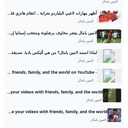
لامين يامال
أظهر مهارات لاعبي البلياردو بغرابة .. انتقام هانزي فليك من لامين يامال أتى على الطريقة البلغارية! العربية Goal.com ‘بطريقة تليق ببطل أوروبا “يورو 2024”، افتتح المنتخب الإسباني مشواره في التصفيات الأوروبية المؤهلة لكأس العالم 2026 بالفوز أمام بلغاريا بثلاثية نظيفة.’
لامين يامال
لامين يامال يفجر مخاوف برشلونة ومنتخب إسبانيا إرم نيوز غادر لامين يامال نجم برشلونة مباراة منتخب إسبانيا أمام بلغاريا في التصفيات المؤهلة لكأس العالم، بعدما شعر بآلام في الظهر، ما أثار القلق داخل النادي ال غير مقتنع به.. أولى ضحايا جيسوس في النصر السعودي 3 أسباب حقيقية.. ما سر رفض النجوم عروض النصر والهلال المغرية؟ يلقب بالجوهرة.. من هو “حلم الهلال” الذي منح غوارديولا هدية عظيمة؟ محمد صلاح الجديد.. 10 “جواهر” تشعل الدوري الإنجليزي من نحنتواصل معناأعلن معناسياسة الخصوصيةشروط الإستخدام جميع الحقوق محفوظة © 2024 شركة إرم ميديا - Erem Media FZ LLC
لامين يامال
لماذا اسمه لامين يامال؟ من هي أليكس باديا، صديقة لامين يامال التي خطفت الأنظار في نهائي اليورو؟Jul 18, 2024
لامين يامال
- YouTube Enjoy the videos and music you love, upload original content, and share it all with friends, family, and the world on YouTube.
لامين يامال
Lamine Yamal - YouTube Share your videos with friends, family, and the world
لامين يامال
Lamine Yamal - YouTube Share your videos with friends, family, and the world
لامين يامال