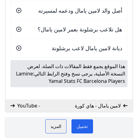
أصل والد لامين يامال ودعمه لمسيرته
هل تلاعب برشلونة بعمر لامين يامال؟
ديانة لامين يامال لاعب برشلونة
هذا الموقع يجمع فقط المقالات ذات الصلة. لعرض
النسخة الأصلية، يرجى نسخ وفتح الرابط التالي:
Lamine
Yamal Stats FC Barcelona Players
لامين يامال - هاي كورة
- YouTube
لامين يامال GoGoGo
PLAY
تحميل
المزيد
NOW